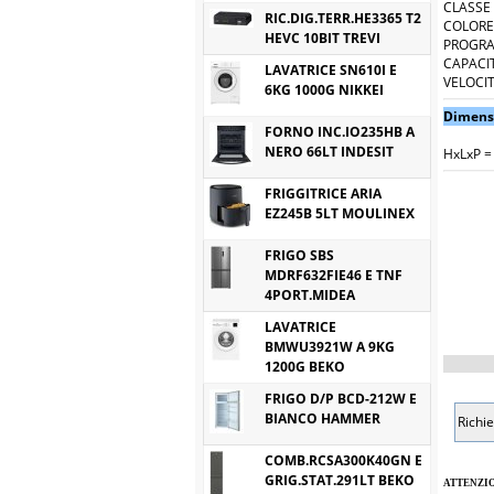
CLASSE
RIC.DIG.TERR.HE3365 T2
COLORE
HEVC 10BIT TREVI
PROGRA
CAPACIT
LAVATRICE SN610I E
VELOCIT
6KG 1000G NIKKEI
Dimens
FORNO INC.IO235HB A
NERO 66LT INDESIT
HxLxP =
FRIGGITRICE ARIA
EZ245B 5LT MOULINEX
FRIGO SBS
MDRF632FIE46 E TNF
4PORT.MIDEA
LAVATRICE
BMWU3921W A 9KG
1200G BEKO
FRIGO D/P BCD-212W E
BIANCO HAMMER
Richie
COMB.RCSA300K40GN E
GRIG.STAT.291LT BEKO
ATTENZI