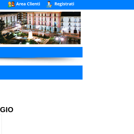
Area Clienti
Registrati
G
RGIO