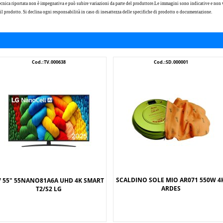
cnica riportata non è impegnativa e può subire variazioni da parte del produttore.Le immagini sono indicative e non v
 il prodotto. Si declina ogni responsabilità in caso di inesattezza delle specifiche di prodotto o documentazione.
Cod.:TV.000638
Cod.:SD.000001
SCALDINO SOLE MIO AR071 550W 4
V 55" 55NANO81A6A UHD 4K SMART
ARDES
T2/S2 LG