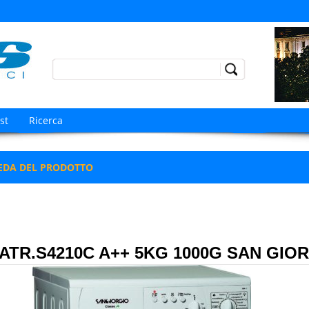
Go!
st
Ricerca
EDA DEL PRODOTTO
LAVATRICE CARICA FRONTALE
LAVATRICE MECCANICA
5 K
ia \
\
\
ATR.S4210C A++ 5KG 1000G SAN GIO