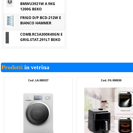
BMWU3921W A 9KG
1200G BEKO
FRIGO D/P BCD-212W E
BIANCO HAMMER
COMB.RCSA300K40GN E
GRIG.STAT.291LT BEKO
Prodotti
in vetrina
Cod.:LA.000337
Cod.:FG.000030