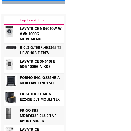
Top Ten Articoli
LAVATRICE ND6010W-W
A 6K 1000G
NORDMENDE
RIC.DIG.TERR.HE3365 T2
HEVC 10BIT TREVI
LAVATRICE SN610I E
6KG 1000G NIKKEI
FORNO INC.IO235HB A
NERO 66LT INDESIT
FRIGGITRICE ARIA
EZ245B 5LT MOULINEX
FRIGO SBS
MDRF632FIE46 E TNF
4PORT.MIDEA
LAVATRICE