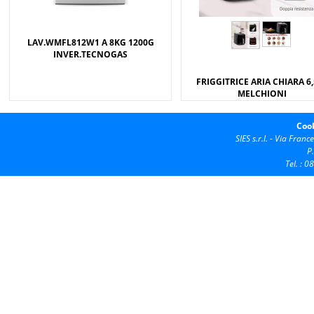
LAV.WMFL812W1 A 8KG 1200G
INVER.TECNOGAS
FRIGGITRICE ARIA CHIARA 6
MELCHIONI
Cook
SIES s.r.l. -
Via France
P
Tel. : 