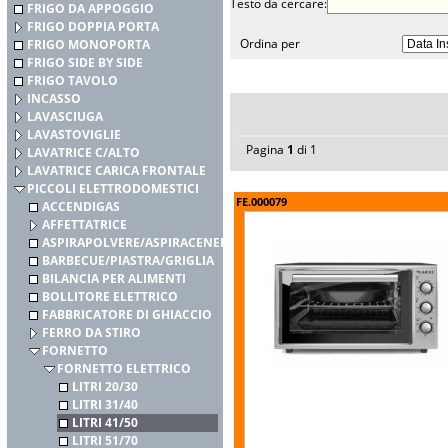
Testo da cercare:
FRIGO DA APPOGGIO
FRIGO DOPPIA PORTA
Ordina per
FRIGO MONOPORTA
FRIGO SIDE BY SIDE
FRIGO TAVOLO
INCASSO
LAVASCIUGA
LAVASTOVIGLIE
Pagina
1
di 1
LAVATRICE C/ALTO
LAVATRICE CARICA FRONTALE
PICCOLI ELETTRODOMESTICI
FE.000079
ACCENDIGAS
AFFETTATRICE
ASPIRAPOLVERE/ASPIRACENERE
BARBECUE/PIASTRA/GRIGLIA
BILANCIA PER ALIMENTI
BOLLITORE ELETTRICO
FABBRICATORE DI GHIACCIO
FERRO DA STIRO
FORNETTO
FORNETTO ELETTRICO
LITRI 20/30
LITRI 31/40
LITRI 41/50
LITRI 51/70