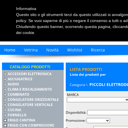
Informativa
Questo sito o gli strumenti terzi da questo utilizzati si avvalgon
policy. Se vuoi saperne di più o negare il consenso a tutti o ad
Chiudendo questo banner, scorrendo questa pagina, cliccando 
dei cookie.
Home
Vetrina
Novità
Wishlist
Ricerca
CATALOGO PRODOTTI
LISTA PRODOTTI
ACCESSORI ELETTRONICA
Lista dei prodotti per
ASCIUGATRICE
AUDIO
PICCOLI ELETTROD
Categoria \
CLIMA E RISCALDAMENTO
COMBINATO
MARCA
CONGELATORE ORIZZONTALE
CONGELATORE VERTICALE
CUCINA
Disponibilità:
FORNELLO
FRIGO CANTINA
Promozione:
FRIGO CON COMPRESSORE