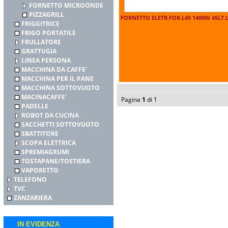
FORNETTO MICROONDE
PIZZAGRILL
FORNETTO ELETR.FOR.L45 1400W 45LT.
FRIGGITRICE
FRIGO PORTATILE
FRULLATORE
GRATTUGIA
LINEA PERSONA
MACCHINA DA CAFFE'
MACCHINA PER IL PANE
MACCHINA SOTTOVUOTO
MACINACAFFE'
Pagina
1
di 1
PADELLE
ROBOT DA CUCINA
SACCHETTI SOTTOVUOTO
SBATTITORE
SCOPA ELETTRICA
SPREMIAGRUMI
TOSTAPANE/TOSTIERA
VAPORETTO
TELEFONO
TVC
ZANZARIERA
IN EVIDENZA