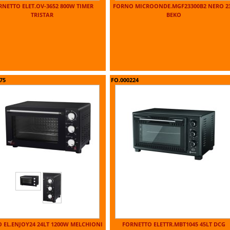
RNETTO ELET.OV-3652 800W TIMER
FORNO MICROONDE.MGF23300B2 NERO 2
TRISTAR
BEKO
75
FO.000224
 EL.ENJOY24 24LT 1200W MELCHIONI
FORNETTO ELETTR.MBT1045 45LT DCG