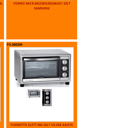
3L
FORNO MICR.MG23DG4524AGE1 23LT
SAMSUNG
FO.000209
FORNETTO ELETT.984 25LT SILVER ARIETE