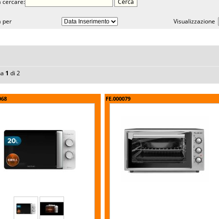
 cercare:
 per
Visualizzazione
na
1
di 2
068
FE.000079