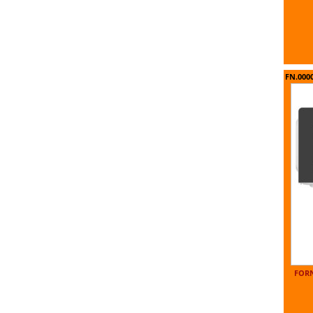
FN.000
FORN