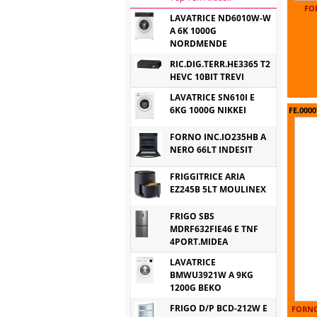
FO
LAVATRICE ND6010W-W
A 6K 1000G
NORDMENDE
RIC.DIG.TERR.HE3365 T2
HEVC 10BIT TREVI
LAVATRICE SN610I E
6KG 1000G NIKKEI
FE.0000
FORNO INC.IO235HB A
NERO 66LT INDESIT
FRIGGITRICE ARIA
EZ245B 5LT MOULINEX
FRIGO SBS
MDRF632FIE46 E TNF
4PORT.MIDEA
LAVATRICE
BMWU3921W A 9KG
1200G BEKO
FRIGO D/P BCD-212W E
FORNO