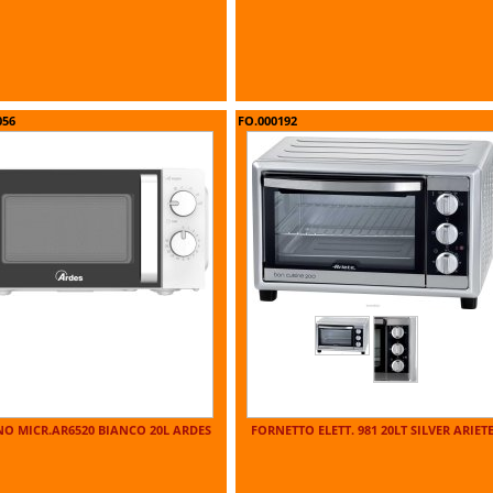
056
FO.000192
O MICR.AR6520 BIANCO 20L ARDES
FORNETTO ELETT. 981 20LT SILVER ARIET