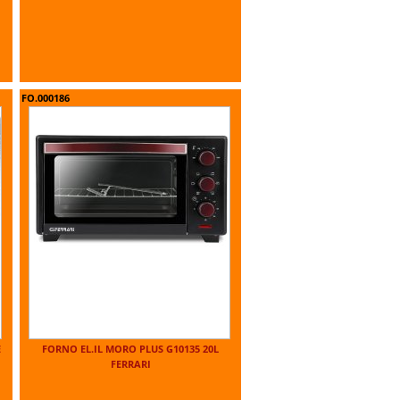
FO.000186
E
FORNO EL.IL MORO PLUS G10135 20L
FERRARI