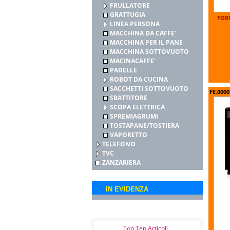
FRULLATORE
GRATTUGIA
FOR
LINEA PERSONA
MACCHINA DA CAFFE'
MACCHINA PER IL PANE
MACCHINA SOTTOVUOTO
MACINACAFFE'
PADELLE
ROBOT DA CUCINA
SACCHETTI SOTTOVUOTO
FE.0000
SBATTITORE
SCOPA ELETTRICA
SPREMIAGRUMI
TOSTAPANE/TOSTIERA
VAPORETTO
TELEFONO
TVC
ZANZARIERA
IN EVIDENZA
Top Ten Articoli