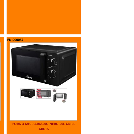
FN.000057
FORNO MICR.AR6520G NERO 20L GRILL
ARDES