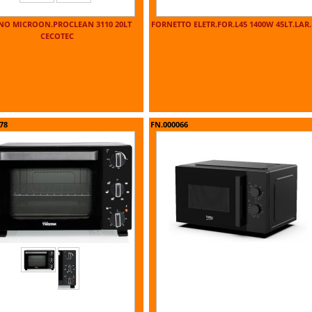
NO MICROON.PROCLEAN 3110 20LT
FORNETTO ELETR.FOR.L45 1400W 45LT.LAR.
CECOTEC
78
FN.000066