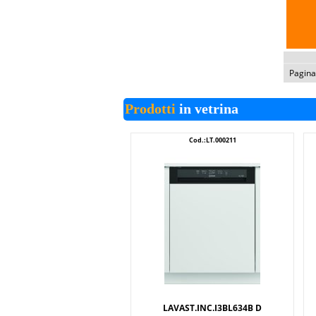
Pagin
Prodotti
in vetrina
Cod.:LT.000211
LAVAST.INC.I3BL634B D