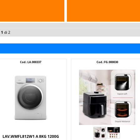
a
1
di 2
Cod.:LA.000337
Cod.:FG.000030
LAV.WMFL812W1 A 8KG 1200G