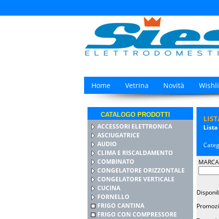
Home
Vetrina
Novità
Wishli
CATALOGO PRODOTTI
LIS
ACCESSORI ELETTRONICA
Lista
ASCIUGATRICE
AUDIO
Categ
CLIMA E RISCALDAMENTO
COMBINATO
MARCA
CONGELATORE ORIZZONTALE
CONGELATORE VERTICALE
CUCINA
Disponib
FORNELLO
FRIGO CANTINA
Promozi
FRIGO CON COMPRESSORE