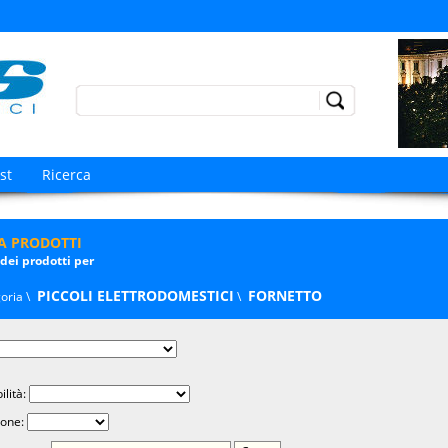
Go!
st
Ricerca
TA PRODOTTI
 dei prodotti per
PICCOLI ELETTRODOMESTICI
FORNETTO
oria \
\
ilità:
one: