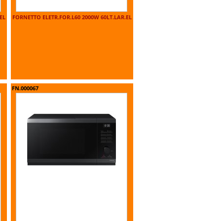
EL
FORNETTO ELETR.FOR.L60 2000W 60LT.LAR.EL
FN.000067