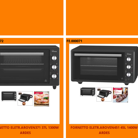
72
FE.000071
ETTO ELETR.AROVEN371 37L 1300W
FORNETTO ELETR.AROVEN451 45L 1400W
ARDES
ARDES