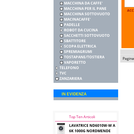
MACCHINA DA CAFFE'
MACCHINA PER IL PANE
ACC
MACCHINA SOTTOVUOTO
MACINACAFFE'
PADELLE
ROBOT DA CUCINA
SACCHETTI SOTTOVUOTO
SBATTITORE
SCOPA ELETTRICA
SPREMIAGRUMI
TOSTAPANE/TOSTIERA
Pagin
VAPORETTO
TELEFONO
TVC
ZANZARIERA
IN EVIDENZA
Top Ten Articoli
LAVATRICE ND6010W-W A
6K 1000G NORDMENDE