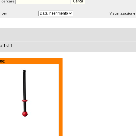
 cercare:
 per
Visualizzazione
na
1
di 1
002