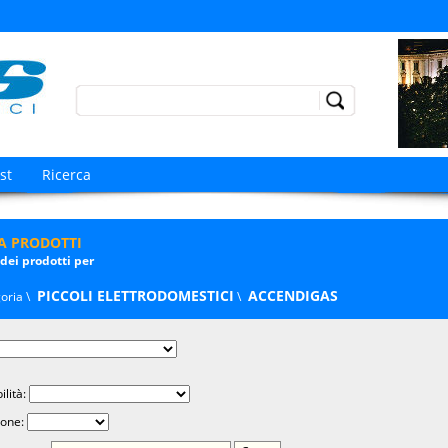
Go!
st
Ricerca
TA PRODOTTI
 dei prodotti per
PICCOLI ELETTRODOMESTICI
ACCENDIGAS
oria \
\
ilità:
one: