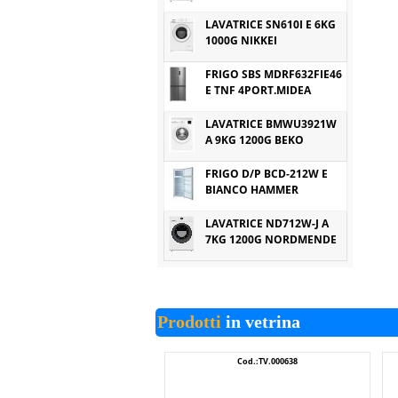
LAVATRICE SN610I E 6KG
1000G NIKKEI
FRIGO SBS MDRF632FIE46
E TNF 4PORT.MIDEA
LAVATRICE BMWU3921W
A 9KG 1200G BEKO
FRIGO D/P BCD-212W E
BIANCO HAMMER
LAVATRICE ND712W-J A
7KG 1200G NORDMENDE
Prodotti
in vetrina
Cod.:TV.000638