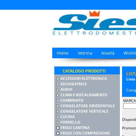
Home
Vetrina
Novità
Wishli
CATALOGO PRODOTTI
LIS
ACCESSORI ELETTRONICA
Lista
ASCIUGATRICE
AUDIO
Categ
CLIMA E RISCALDAMENTO
COMBINATO
MARCA
CONGELATORE ORIZZONTALE
CONGELATORE VERTICALE
CUCINA
Disponib
FORNELLO
FRIGO CANTINA
Promozi
FRIGO CON COMPRESSORE