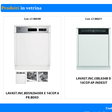
Prodotti
in vetrina
Cod.:LT.000189
Cod.:LT.000211
LAVAST.INC.I3BL634B D
14COP.6P.INDESIT
LAVAST.INC.BDSN26430X E 14COP.6
PR.BEKO
Cook