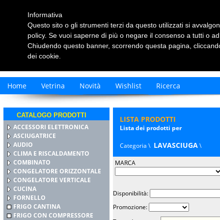
Informativa
Questo sito o gli strumenti terzi da questo utilizzati si avvalgon
policy. Se vuoi saperne di più o negare il consenso a tutti o ad
Chiudendo questo banner, scorrendo questa pagina, cliccando 
dei cookie.
Home
Vetrina
Novità
Wishlist
Ricerca
CATALOGO PRODOTTI
LISTA PRODOTTI
ACCESSORI ELETTRONICA
Lista dei prodotti per
ASCIUGATRICE
AUDIO
LAVASCIUGA
Categoria \
\
CLIMA E RISCALDAMENTO
COMBINATO
MARCA
CONGELATORE ORIZZONTALE
CONGELATORE VERTICALE
CUCINA
Disponibilità:
FORNELLO
FRIGO CANTINA
Promozione:
FRIGO CON COMPRESSORE