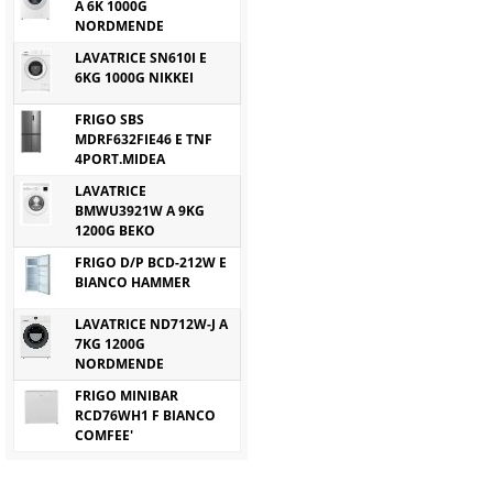
A 6K 1000G
NORDMENDE
LAVATRICE SN610I E
6KG 1000G NIKKEI
FRIGO SBS
MDRF632FIE46 E TNF
4PORT.MIDEA
LAVATRICE
BMWU3921W A 9KG
1200G BEKO
FRIGO D/P BCD-212W E
BIANCO HAMMER
LAVATRICE ND712W-J A
7KG 1200G
NORDMENDE
FRIGO MINIBAR
RCD76WH1 F BIANCO
COMFEE'