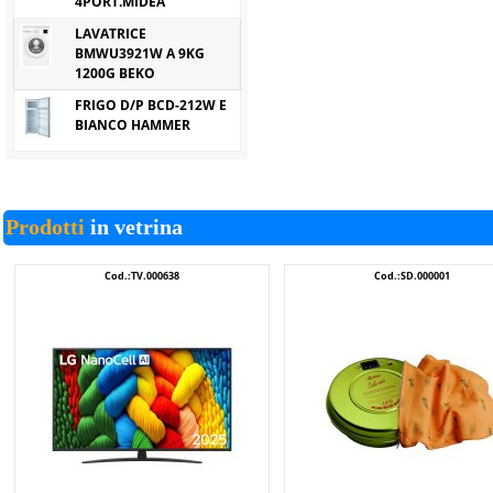
4PORT.MIDEA
LAVATRICE
BMWU3921W A 9KG
1200G BEKO
FRIGO D/P BCD-212W E
BIANCO HAMMER
Prodotti
in vetrina
Cod.:TV.000638
Cod.:SD.000001