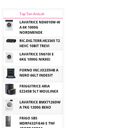
Top Ten Articoli
LAVATRICE ND6010W-W
A 6K 1000G
NORDMENDE
RIC.DIG.TERR.HE3365 T2
HEVC 10BIT TREVI
LAVATRICE SN610I E
6KG 1000G NIKKEI
FORNO INC.IO235HB A
NERO 66LT INDESIT
FRIGGITRICE ARIA
EZ245B 5LT MOULINEX
LAVATRICE BMX7126DW
A 7KG 1200G BEKO
FRIGO SBS
MDRF632FIE46 E TNF