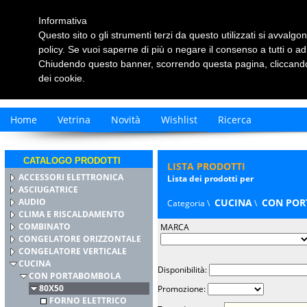
Informativa
Questo sito o gli strumenti terzi da questo utilizzati si avvalgon
policy. Se vuoi saperne di più o negare il consenso a tutti o ad
Chiudendo questo banner, scorrendo questa pagina, cliccando 
dei cookie.
Home
Vetrina
Novità
Wishlist
Ricerca
CATALOGO PRODOTTI
LISTA PRODOTTI
ACCESSORI ELETTRONICA
Lista dei prodotti per
ASCIUGATRICE
AUDIO
CUCINA
CON POR
Categoria \
\
CLIMA E RISCALDAMENTO
COMBINATO
MARCA
CONGELATORE ORIZZONTALE
CONGELATORE VERTICALE
CUCINA
Disponibilità:
CON PORTABOMBOLA
80X50
Promozione:
FORNO ELETTRICO