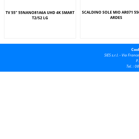
SCALDINO SOLE MIO AR071 5
TV 55" 55NANO81A6A UHD 4K SMART
ARDES
T2/S2 LG
Cook
SIES s.r.l. -
Via France
P
Tel. : 