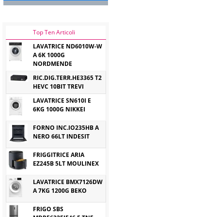
Top Ten Articoli
LAVATRICE ND6010W-W
A 6K 1000G
NORDMENDE
RIC.DIG.TERR.HE3365 T2
HEVC 10BIT TREVI
LAVATRICE SN610I E
6KG 1000G NIKKEI
FORNO INC.IO235HB A
NERO 66LT INDESIT
FRIGGITRICE ARIA
EZ245B 5LT MOULINEX
LAVATRICE BMX7126DW
A 7KG 1200G BEKO
FRIGO SBS