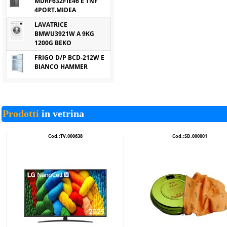
MDRF632FIE46 E TNF
4PORT.MIDEA
LAVATRICE
BMWU3921W A 9KG
1200G BEKO
FRIGO D/P BCD-212W E
BIANCO HAMMER
Prodotti
in vetrina
Cod.:TV.000638
Cod.:SD.000001