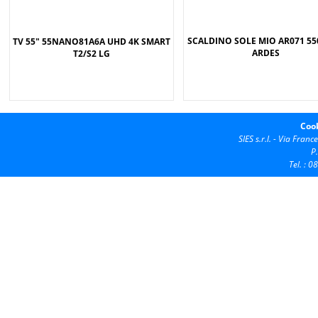
SCALDINO SOLE MIO AR071 5
TV 55" 55NANO81A6A UHD 4K SMART
ARDES
T2/S2 LG
Cook
SIES s.r.l. -
Via France
P
Tel. : 