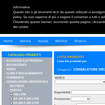
Informativa
Questo sito o gli strumenti terzi da questo utilizzati si avvalgon
policy. Se vuoi saperne di più o negare il consenso a tutti o ad
Chiudendo questo banner, scorrendo questa pagina, cliccando 
dei cookie.
Home
Vetrina
Novità
Wishlist
Ricerca
CATALOGO PRODOTTI
LISTA PRODOTTI
ACCESSORI ELETTRONICA
Lista dei prodotti per
ASCIUGATRICE
AUDIO
CONGELATORE ORI
Categoria \
CLIMA E RISCALDAMENTO
COMBINATO
MARCA
CONGELATORE ORIZZONTALE
NO FROST
STATICO
Disponibilità:
100 LITRI
DA 100 A 200 LITRI
Promozione:
DA 200 A 300 LITRI